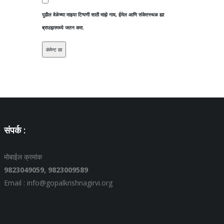
पुढील वेळेच्या माझ्या टिप्पणी साठी माझे नाव, ईमेल आणि संकेतस्थळ ह्या
ब्राउझरमध्ये जतन करा.
संपर्क :
मोबाईल क्रमांक
9823049059,
9823009589
Email : info@gopalkrishnagirvi.org