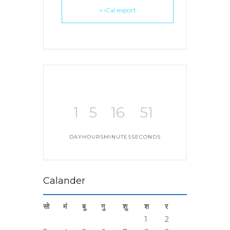
+ iCal export
1
5
16
51
DAY
HOURS
MINUTES
SECONDS
Calander
सो
मं
बु
गु
शु
श
र
1
2