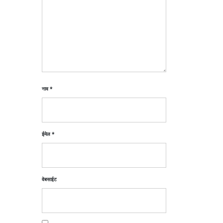
नाव
*
ईमेल
*
वेबसाईट