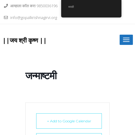
Skip
आम्हाला कॉल करा 9850036196
to
मराठी
content
info@gopalkrishnagirvi.org
||जय श्री कृष्ण ||
Togg
navi
जन्माष्टमी
+ Add to Google Calendar