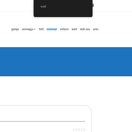
मराठी
मुख्यपृष्ठ
आमच्याबद्धल
गॅलरी
प्रशंसापत्रे
कार्यक्रम
बातमी
संपर्क साधा
आभार