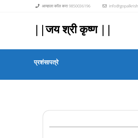
Skip
आम्हाला कॉल करा 9850036196
info@gopalkrishn
to
content
||जय श्री कृष्ण ||
प्रशंसापत्रे