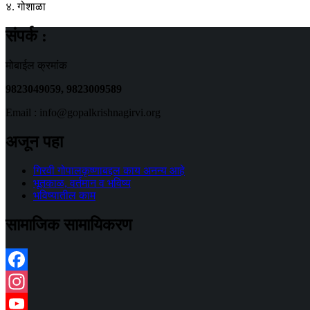
४. गोशाळा
संपर्क :
मोबाईल क्रमांक
9823049059,
9823009589
Email : info@gopalkrishnagirvi.org
अजून पहा
गिरवी गोपालकृष्णाबद्दल काय अनन्य आहे
भूतकाळ, वर्तमान व भविष्य
भविष्यातील काम
सामाजिक सामायिकरण
Facebook
Instagram