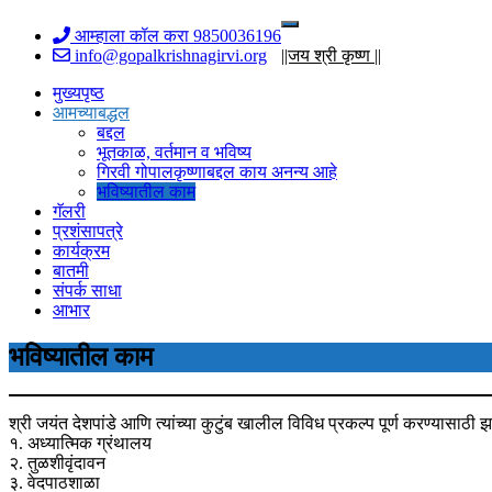
Skip
Toggle
आम्हाला कॉल करा 9850036196
to
navigation
info@gopalkrishnagirvi.org
||जय श्री कृष्ण ||
content
मुख्यपृष्ठ
आमच्याबद्धल
बद्दल
भूतकाळ, वर्तमान व भविष्य
गिरवी गोपालकृष्णाबद्दल काय अनन्य आहे
भविष्यातील काम
गॅलरी
प्रशंसापत्रे
कार्यक्रम
बातमी
संपर्क साधा
आभार
भविष्यातील काम
श्री जयंत देशपांडे आणि त्यांच्या कुटुंब खालील विविध प्रकल्प पूर्ण करण्यासाठ
१. अध्यात्मिक ग्रंथालय
२. तुळशीवृंदावन
३. वेदपाठशाळा