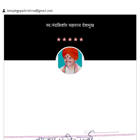
templegopalkrishna@gmail.com
स्व.नंदकिशोर महाराज देशमुख