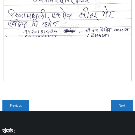
पोस्टचे
Previous
Next
Previous
Next
नॅव्हिगेशन
post:
post:
संपर्क :