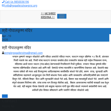
Skip
Call Us 9850036196
to
info@gopalkrishnagirvi.org
content
|| JAI SHREE
Toggle
KRISHNA ||
navigation
श्री गोपालकृष्ण मंदिर
Apr - 10
2020
श्री गोपालकृष्ण मंदिर
templegopalkrishna@gmail.com
भगवान कृष्णाने जवळून जोडलेले आणि पवित्र असलेले पवित्र स्थान. फलटण पासून दक्षिणेस १२ कि.मी. अंतरावर
गिरवी नावाचे गाव आहे. गिरवी यांचा फलटण
राज्यात समावेश होता तत्कालीन शासक श्री नाईक निंबाळकर राज्य,
मंदिराच्या आधी सतत ज्वलन (नंदा-खोल) ठेवण्यासाठी नियमितपणे निधी पुरविला. भगवान गोपाळ कृष्णाचे मंदिर
गावाच्या दक्षिणेकडील टोकाला आहे आणि श्री देशपांडे यांच्या मालकीचे व खाजगीरित्या देखभाल आहे. देवळांचे बाह्य
स्वरूप दर्शवते की त्यात आहे विजापूरच्या आदिलशहाच्या कारकिर्दीत बांधले गेले होते, कारण दगड, चुनखडी आणि
कॉरिडॉरच्या सहाय्याने आजूबाजूला उंच भिंती बांधल्या गेल्या आहेत आणि समकालीन अभियांत्रिकीची छाप स्पष्टपणे
दिसून येते. मंदिराचे शिखर विटा आणि चुनखडीने बांधले गेले आहे, किमान सहा शतकांपूर्वी बांधले गेले. कमानी आणि
संपूर्ण बांधकाम भिंतीच्या कोप .यांचा वरचा भाग विजापूर शैलीचा आहे, शिवाय आसपासच्या मातीची साखळी लक्ष वेधून
घेत आहे. श्री बाबूराव गोपाळ देशपांडे उर्फ ​​बाबूराव महाराज यांनी मूळ मंदिर बांधले ज्यामध्ये कादंबरीची रचना आहे.
असेंब्ली हॉल विशाल कौशल्याने आणि भक्तीने मंदिरात जोडलेले आहे.
Post
Next
Next
Contact :
post:
navigation
Mobile No :