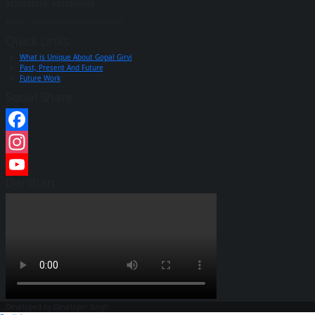
9823049059,
9823009589
Email : info@gopalkrishnagirvi.org
Quick Links
What is Unique About Gopal Girvi
Past, Present And Future
Future Work
Social Share
Facebook
Instagram
Darshan
YouTube
Channel
Developed by Developer Singh